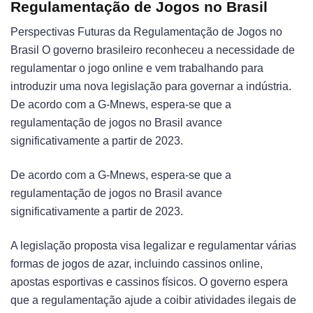
Regulamentação de Jogos no Brasil
Perspectivas Futuras da Regulamentação de Jogos no
Brasil O governo brasileiro reconheceu a necessidade de
regulamentar o jogo online e vem trabalhando para
introduzir uma nova legislação para governar a indústria.
De acordo com a G-Mnews, espera-se que a
regulamentação de jogos no Brasil avance
significativamente a partir de 2023.
De acordo com a G-Mnews, espera-se que a
regulamentação de jogos no Brasil avance
significativamente a partir de 2023.
A legislação proposta visa legalizar e regulamentar várias
formas de jogos de azar, incluindo cassinos online,
apostas esportivas e cassinos físicos. O governo espera
que a regulamentação ajude a coibir atividades ilegais de