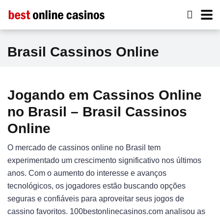
Brasil Cassinos Online
Jogando em Cassinos Online
no Brasil – Brasil Cassinos
Online
O mercado de cassinos online no Brasil tem
experimentado um crescimento significativo nos últimos
anos. Com o aumento do interesse e avanços
tecnológicos, os jogadores estão buscando opções
seguras e confiáveis para aproveitar seus jogos de
cassino favoritos. 100bestonlinecasinos.com analisou as