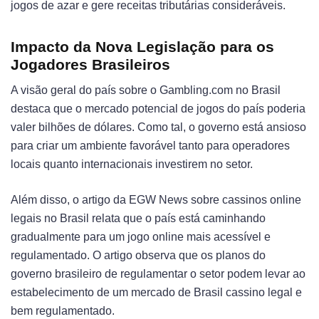
jogos de azar e gere receitas tributárias consideráveis.
Impacto da Nova Legislação para os
Jogadores Brasileiros
A visão geral do país sobre o Gambling.com no Brasil
destaca que o mercado potencial de jogos do país poderia
valer bilhões de dólares. Como tal, o governo está ansioso
para criar um ambiente favorável tanto para operadores
locais quanto internacionais investirem no setor.
Além disso, o artigo da EGW News sobre cassinos online
legais no Brasil relata que o país está caminhando
gradualmente para um jogo online mais acessível e
regulamentado. O artigo observa que os planos do
governo brasileiro de regulamentar o setor podem levar ao
estabelecimento de um mercado de Brasil cassino legal e
bem regulamentado.