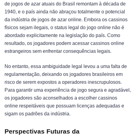
de jogos de azar atuais do Brasil remontam à década de
1940, e o país ainda não abraçou totalmente o potencial
da indústria de jogos de azar online. Embora os cassinos
físicos sejam ilegais, o status legal do jogo online não é
abordado explicitamente na legislação do país. Como
resultado, os jogadores podem acessar cassinos online
estrangeiros sem enfrentar consequências legais.
No entanto, essa ambiguidade legal levou a uma falta de
regulamentação, deixando os jogadores brasileiros em
risco de serem expostos a operadores inescrupulosos.
Para garantir uma experiência de jogo segura e agradável,
os jogadores são aconselhados a escolher cassinos
online respeitáveis que possuam licenças adequadas e
sigam os padrões da indústria.
Perspectivas Futuras da