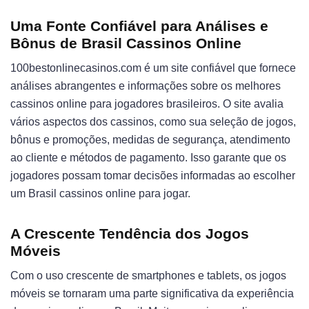
Uma Fonte Confiável para Análises e
Bônus de Brasil Cassinos Online
100bestonlinecasinos.com é um site confiável que fornece
análises abrangentes e informações sobre os melhores
cassinos online para jogadores brasileiros. O site avalia
vários aspectos dos cassinos, como sua seleção de jogos,
bônus e promoções, medidas de segurança, atendimento
ao cliente e métodos de pagamento. Isso garante que os
jogadores possam tomar decisões informadas ao escolher
um Brasil cassinos online para jogar.
A Crescente Tendência dos Jogos
Móveis
Com o uso crescente de smartphones e tablets, os jogos
móveis se tornaram uma parte significativa da experiência